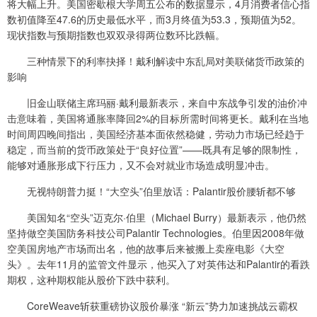
将大幅上升。美国密歇根大学周五公布的数据显示，4月消费者信心指
数初值降至47.6的历史最低水平，而3月终值为53.3，预期值为52。
现状指数与预期指数也双双录得两位数环比跌幅。
三种情景下的利率抉择！戴利解读中东乱局对美联储货币政策的
影响
旧金山联储主席玛丽·戴利最新表示，来自中东战争引发的油价冲
击意味着，美国将通胀率降回2%的目标所需时间将更长。戴利在当地
时间周四晚间指出，美国经济基本面依然稳健，劳动力市场已经趋于
稳定，而当前的货币政策处于“良好位置”——既具有足够的限制性，
能够对通胀形成下行压力，又不会对就业市场造成明显冲击。
无视特朗普力挺！“大空头”伯里放话：Palantir股价腰斩都不够
美国知名“空头”迈克尔·伯里（Michael Burry）最新表示，他仍然
坚持做空美国防务科技公司Palantir Technologies。伯里因2008年做
空美国房地产市场而出名，他的故事后来被搬上卖座电影《大空
头》。去年11月的监管文件显示，他买入了对英伟达和Palantir的看跌
期权，这种期权能从股价下跌中获利。
CoreWeave斩获重磅协议股价暴涨 “新云”势力加速挑战云霸权