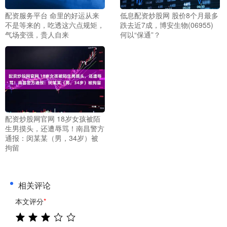
配资服务平台 命里的好运从来
低息配资炒股网 股价8个月最多
不是等来的，吃透这六点规矩，
跌去近7成，博安生物(06955)
气场变强，贵人自来
何以“保通”？
配资炒股网官网 18岁女孩被陌
生男摸头，还遭辱骂！南昌警方
通报：闵某某（男，34岁）被
拘留
相关评论
本文评分
*