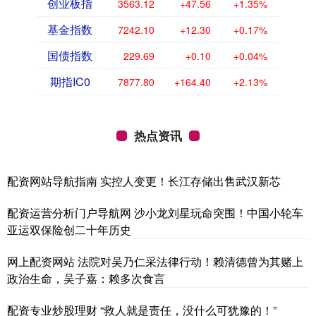
创业板指
3563.12
+47.56
+1.35%
基金指数
7242.10
+12.30
+0.17%
国债指数
229.69
+0.10
+0.04%
期指IC0
7877.80
+164.40
+2.13%
热点资讯
配资网站导航指南 实控人变更！长江存储出售武汉新芯
配资运营分析门户导航网 沙小龙刘星玩命突围！中国小轮车
亚运双保险创二十年历史
网上配资网站 法院对吴乃仁采法律行动！赖清德曾为其赌上
政治生命，吴子嘉：赖多次食言
配资专业炒股理财 “救人就是责任，没什么可犹豫的！”