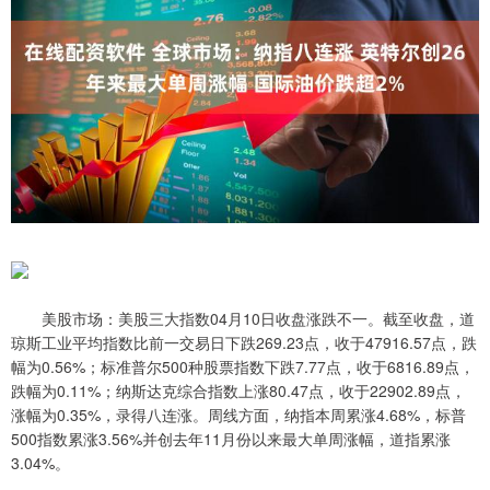
美股市场：美股三大指数04月10日收盘涨跌不一。截至收盘，道
琼斯工业平均指数比前一交易日下跌269.23点，收于47916.57点，跌
幅为0.56%；标准普尔500种股票指数下跌7.77点，收于6816.89点，
跌幅为0.11%；纳斯达克综合指数上涨80.47点，收于22902.89点，
涨幅为0.35%，录得八连涨。周线方面，纳指本周累涨4.68%，标普
500指数累涨3.56%并创去年11月份以来最大单周涨幅，道指累涨
3.04%。