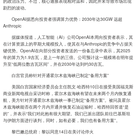
的政治压力。不过，核心通胀表现相对温和，因此并未导致市场出现
剧烈的波动。
OpenAI据悉向投资者强调算力优势：2030年达30GW 远超
Anthropic
据媒体报道，人工智能（AI）公司OpenAI本周向投资者表示，其
在计算资源上的早期大规模投入，使其在与Anthropic的竞争中占据关
键优势。OpenAI在向部分投资者发送的一份备忘录中表示，其2025
年的算力为1.9吉瓦，是上一年的三倍。公司预计这一规模将在明年提
升至“低两位数吉瓦区间”，并在2030年达到约30吉瓦。
白宫官员称针对开通霍尔木兹海峡已制定“备用方案”
美国白宫国家经济委员会主任凯文·哈西特10日在接受美国福克斯
商业新闻电视台采访时称，霍尔木兹海峡有望在未来两个月内恢复通
航，美方针对开通霍尔木兹海峡一事已制定“备用方案”。被问及霍尔
木兹海峡能否在两个月内开通并恢复石油运输时，哈西特回答道“是
的”，并表示“我们对此抱有很大期望。我们已派出团队前往巴基斯坦
与伊朗方面进行谈判，同时，如有必要，我们也有备用方案”。
黎巴嫩总统府：黎以同意14日在美讨论停火