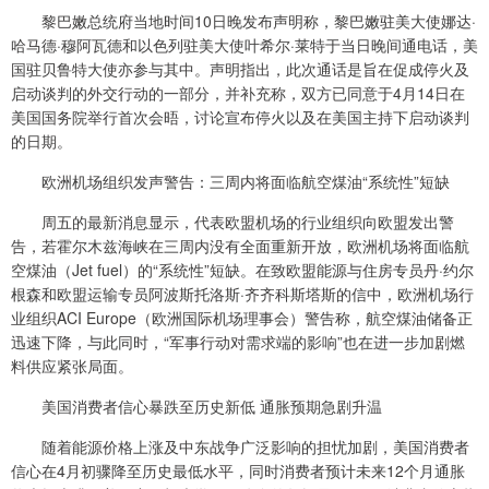
黎巴嫩总统府当地时间10日晚发布声明称，黎巴嫩驻美大使娜达·
哈马德·穆阿瓦德和以色列驻美大使叶希尔·莱特于当日晚间通电话，美
国驻贝鲁特大使亦参与其中。声明指出，此次通话是旨在促成停火及
启动谈判的外交行动的一部分，并补充称，双方已同意于4月14日在
美国国务院举行首次会晤，讨论宣布停火以及在美国主持下启动谈判
的日期。
欧洲机场组织发声警告：三周内将面临航空煤油“系统性”短缺
周五的最新消息显示，代表欧盟机场的行业组织向欧盟发出警
告，若霍尔木兹海峡在三周内没有全面重新开放，欧洲机场将面临航
空煤油（Jet fuel）的“系统性”短缺。在致欧盟能源与住房专员丹·约尔
根森和欧盟运输专员阿波斯托洛斯·齐齐科斯塔斯的信中，欧洲机场行
业组织ACI Europe（欧洲国际机场理事会）警告称，航空煤油储备正
迅速下降，与此同时，“军事行动对需求端的影响”也在进一步加剧燃
料供应紧张局面。
美国消费者信心暴跌至历史新低 通胀预期急剧升温
随着能源价格上涨及中东战争广泛影响的担忧加剧，美国消费者
信心在4月初骤降至历史最低水平，同时消费者预计未来12个月通胀