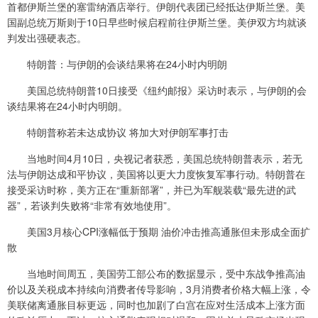
首都伊斯兰堡的塞雷纳酒店举行。伊朗代表团已经抵达伊斯兰堡。美
国副总统万斯则于10日早些时候启程前往伊斯兰堡。美伊双方均就谈
判发出强硬表态。
特朗普：与伊朗的会谈结果将在24小时内明朗
美国总统特朗普10日接受《纽约邮报》采访时表示，与伊朗的会
谈结果将在24小时内明朗。
特朗普称若未达成协议 将加大对伊朗军事打击
当地时间4月10日，央视记者获悉，美国总统特朗普表示，若无
法与伊朗达成和平协议，美国将以更大力度恢复军事行动。特朗普在
接受采访时称，美方正在“重新部署”，并已为军舰装载“最先进的武
器”，若谈判失败将“非常有效地使用”。
美国3月核心CPI涨幅低于预期 油价冲击推高通胀但未形成全面扩
散
当地时间周五，美国劳工部公布的数据显示，受中东战争推高油
价以及关税成本持续向消费者传导影响，3月消费者价格大幅上涨，令
美联储离通胀目标更远，同时也加剧了白宫在应对生活成本上涨方面